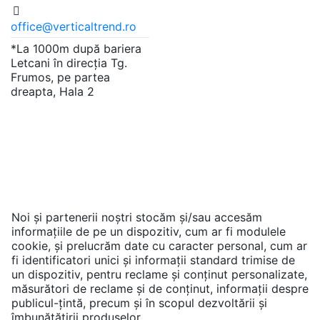
office@verticaltrend.ro
*La 1000m după bariera
Letcani în direcția Tg.
Frumos, pe partea
dreapta, Hala 2
Copyright © 2024 | Toate drepturile rezervate de
către Vertical Trend S.R.L. |
ANPC
Vertical Trend worked with
Sico Media
at this project
♥
Noi și partenerii noștri stocăm și/sau accesăm
informațiile de pe un dispozitiv, cum ar fi modulele
cookie, și prelucrăm date cu caracter personal, cum ar
fi identificatori unici și informații standard trimise de
un dispozitiv, pentru reclame și conținut personalizate,
măsurători de reclame și de conținut, informații despre
publicul-țintă, precum și în scopul dezvoltării și
îmbunătățirii produselor.