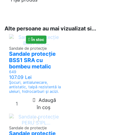
Reference
421
In stock
10 Items
Alte persoane au mai vizualizat si...
În stoc
Sandale de protecţie
Sandale protecție
BSS1 SRA cu
bombeu metalic
649
107.09 Lei
Şocuri, antialunecare,
antistatic, talpă rezistentă la
uleiuri, hidrocarburi şi acizi.
Adaugă
în coș
Sandale de protecţie
Sandale protecție