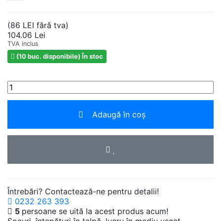
(86 LEI fără tva)
104.06 Lei
TVA inclus
(10 buc. disponibile)
În stoc
Adaugă în coș
Întrebări? Contactează-ne pentru detalii!
0232 263 393
5
persoane se uită la acest produs acum!
Şocuri, înţepături în talpă, lucru în mediu uscat,