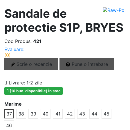
Sandale de
protectie S1P, BRYES
Cod Produs:
421
Evaluare:
(0)
Scrie o recenzie
Pune o întrebare
Livrare:
1-2 zile
(10 buc. disponibile)
În stoc
Marime
37
38
39
40
41
42
43
44
45
46