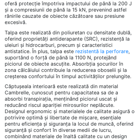
oferă protecție împotriva impactului de până la 200 J
și a compresiunii de până la 15 kN, prevenind astfel
rănirile cauzate de obiecte căzătoare sau presiune
excesivă.
Talpa este realizată din poliuretan cu densitate dublă,
oferind proprietăți antiderapante (SRC), rezistență la
uleiuri și hidrocarburi, precum și caracteristici
antistatice. În plus, talpa este
rezistentă la perforare
,
suportând o forță de până la 1100 N, protejând
piciorul de obiecte ascuțite. Absorbția șocurilor în
zona călcâiului contribuie la reducerea oboselii și la
creșterea confortului în timpul activităților prelungite.
Căptușeala interioară este realizată din material
Cambrelle, cunoscut pentru capacitatea sa de a
absorbi transpirația, menținând piciorul uscat și
reducând riscul apariției mirosurilor neplăcute.
Designul ergonomic și materialele de calitate asigură o
potrivire optimă și libertate de mișcare, esențiale
pentru eficiența și siguranța la locul de muncă, oferind
siguranță și confort în diverse medii de lucru,
combinând materiale de înaltă calitate cu un design