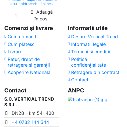
uleiuri, hidrocarburi şi acizi.
Adaugă
în coș
Comenzi și livrare
Informatii utile
Cum comand
Despre Vertical Trend
Cum plătesc
Informatii legale
Livrare
Termeni si conditii
Retur, drept de
Politică
retragere și garanții
confidențialitate
Acoperire Nationala
Retragere din contract
Contact
Contact
ANPC
S.C. VERTICAL TREND
S.R.L.
DN28 - km 54+400
+4 0732 144 544