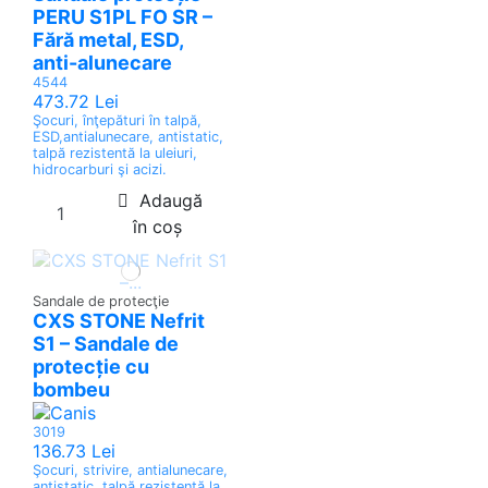
PERU S1PL FO SR –
Fără metal, ESD,
anti-alunecare
4544
473.72 Lei
Şocuri, înţepături în talpă,
ESD,antialunecare, antistatic,
talpă rezistentă la uleiuri,
hidrocarburi şi acizi.
Adaugă
în coș
Sandale de protecţie
CXS STONE Nefrit
S1 – Sandale de
protecție cu
bombeu
3019
136.73 Lei
Şocuri, strivire, antialunecare,
antistatic, talpă rezistentă la