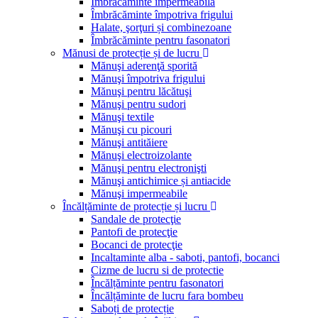
Îmbrăcăminte impermeabilă
Îmbrăcăminte împotriva frigului
Halate, şorţuri și combinezoane
Îmbrăcăminte pentru fasonatori
Mănusi de protecție și de lucru
Mănuşi aderenţă sporită
Mănuşi împotriva frigului
Mănuşi pentru lăcătuşi
Mănuşi pentru sudori
Mănuşi textile
Mănuşi cu picouri
Mănuşi antităiere
Mănuşi electroizolante
Mănuşi pentru electronişti
Mănuşi antichimice și antiacide
Mănuşi impermeabile
Încălțăminte de protecție și lucru
Sandale de protecţie
Pantofi de protecţie
Bocanci de protecţie
Incaltaminte alba - saboti, pantofi, bocanci
Cizme de lucru si de protectie
Încălțăminte pentru fasonatori
Încălțăminte de lucru fara bombeu
Saboți de protecție