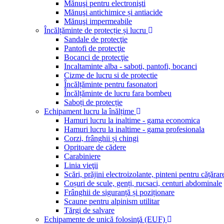
Mănuşi pentru electronişti
Mănuşi antichimice și antiacide
Mănuşi impermeabile
Încălțăminte de protecție și lucru
Sandale de protecţie
Pantofi de protecţie
Bocanci de protecţie
Incaltaminte alba - saboti, pantofi, bocanci
Cizme de lucru si de protectie
Încălțăminte pentru fasonatori
Încălțăminte de lucru fara bombeu
Saboți de protecție
Echipament lucru la înălțime
Hamuri lucru la inaltime - gama economica
Hamuri lucru la inaltime - gama profesionala
Corzi, frânghii și chingi
Opritoare de cădere
Carabiniere
Linia vieţii
Scări, prăjini electroizolante, pinteni pentru cățărar
Coșuri de scule, genți, rucsaci, centuri abdominale
Frânghii de siguranță și poziționare
Scaune pentru alpinism utilitar
Tărgi de salvare
Echipamente de unică folosinţă (EUF)