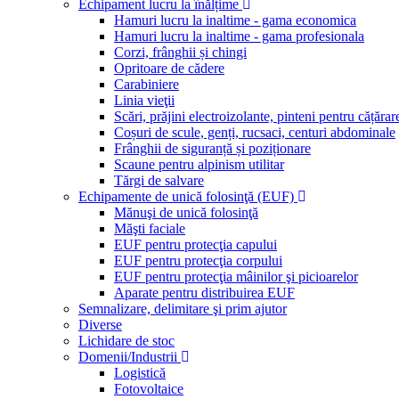
Echipament lucru la înălțime
Hamuri lucru la inaltime - gama economica
Hamuri lucru la inaltime - gama profesionala
Corzi, frânghii și chingi
Opritoare de cădere
Carabiniere
Linia vieţii
Scări, prăjini electroizolante, pinteni pentru cățărar
Coșuri de scule, genți, rucsaci, centuri abdominale
Frânghii de siguranță și poziționare
Scaune pentru alpinism utilitar
Tărgi de salvare
Echipamente de unică folosinţă (EUF)
Mănuşi de unică folosinţă
Măşti faciale
EUF pentru protecţia capului
EUF pentru protecţia corpului
EUF pentru protecţia mâinilor şi picioarelor
Aparate pentru distribuirea EUF
Semnalizare, delimitare şi prim ajutor
Diverse
Lichidare de stoc
Domenii/Industrii
Logistică
Fotovoltaice