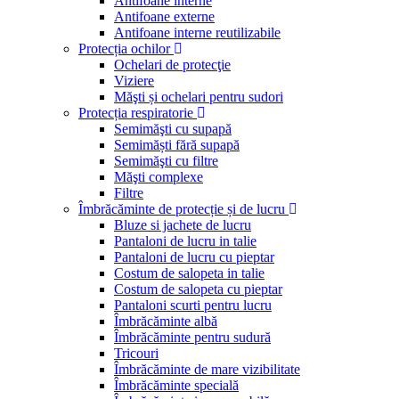
Antifoane interne
Antifoane externe
Antifoane interne reutilizabile
Protecția ochilor
Ochelari de protecţie
Viziere
Măşti și ochelari pentru sudori
Protecția respiratorie
Semimăşti cu supapă
Semimăști fără supapă
Semimăşti cu filtre
Măşti complexe
Filtre
Îmbrăcăminte de protecție și de lucru
Bluze si jachete de lucru
Pantaloni de lucru in talie
Pantaloni de lucru cu pieptar
Costum de salopeta in talie
Costum de salopeta cu pieptar
Pantaloni scurti pentru lucru
Îmbrăcăminte albă
Îmbrăcăminte pentru sudură
Tricouri
Îmbrăcăminte de mare vizibilitate
Îmbrăcăminte specială