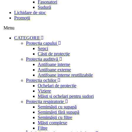
Fasonatori
Sudură
Lichidare de stoc
Promoții
Menu
CATEGORII
Protecția capului
Şepci
Căşti de protecţie
Protecția auditivă
Antifoane interne
Antifoane externe
Antifoane interne reutilizabile
Protecția ochilor
Ochelari de protecţie
Viziere
Măşti și ochelari pentru sudori
Protecția respiratorie
Semimăşti cu supapă
Semimăști fără supapă
Semimăşti cu filtre
Măşti complexe
Filtre