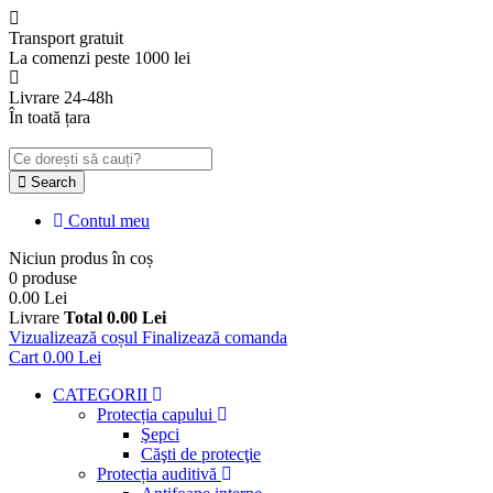
Transport gratuit
La comenzi peste 1000 lei
Livrare 24-48h
În toată țara
Search
Contul meu
Niciun produs în coș
0 produse
0.00 Lei
Livrare
Total
0.00 Lei
Vizualizează coșul
Finalizează comanda
Cart
0.00 Lei
CATEGORII
Protecția capului
Şepci
Căşti de protecţie
Protecția auditivă