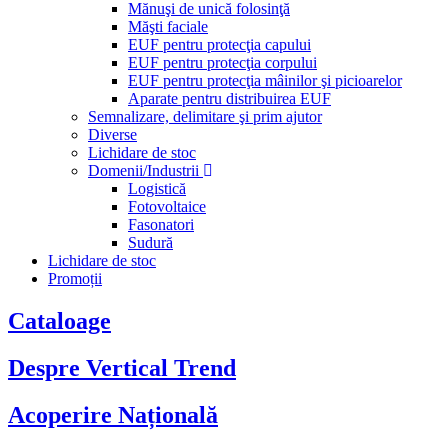
Mănuşi de unică folosinţă
Măşti faciale
EUF pentru protecţia capului
EUF pentru protecţia corpului
EUF pentru protecţia mâinilor şi picioarelor
Aparate pentru distribuirea EUF
Semnalizare, delimitare şi prim ajutor
Diverse
Lichidare de stoc
Domenii/Industrii
Logistică
Fotovoltaice
Fasonatori
Sudură
Lichidare de stoc
Promoții
Cataloage
Despre Vertical Trend
Acoperire Națională