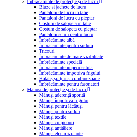
Îmbrăcăminte de protecție și de lucru
Bluze si jachete de lucru
Pantaloni de lucru in talie
Pantaloni de lucru cu pieptar
Costum de salopeta in talie
Costum de salopeta cu pieptar
Pantaloni scurti pentru lucru
Îmbrăcăminte albă
Îmbrăcăminte pentru sudură
Tricouri
Îmbrăcăminte de mare vizibilitate
Îmbrăcăminte specială
Îmbrăcăminte impermeabilă
Îmbrăcăminte împotriva frigului
Halate, şorţuri și combinezoane
Îmbrăcăminte pentru fasonatori
Mănusi de protecție și de lucru
Mănuşi aderenţă sporită
Mănuşi împotriva frigului
Mănuşi pentru lăcătuşi
Mănuşi pentru sudori
Mănuşi textile
Mănuşi cu picouri
Mănuşi antităiere
Mănuşi electroizolante