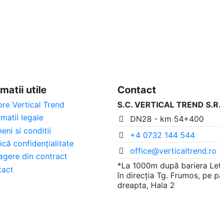
matii utile
Contact
re Vertical Trend
S.C. VERTICAL TREND S.R.
rmatii legale
DN28 - km 54+400
eni si conditii
+4 0732 144 544
tică confidențialitate
office@verticaltrend.ro
agere din contract
*La 1000m după bariera Le
tact
în direcția Tg. Frumos, pe 
dreapta, Hala 2
ate de către Vertical Trend S.R.L. |
ANPC
Vertical Tren