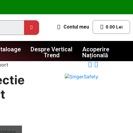
Contul meu
0.00 Lei
taloage
Despre Vertical
Acoperire
Trend
Națională
port
ectie
t
trebare