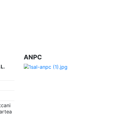
ANPC
L.
tcani
partea
d worked with
Sico Media
at this project ♥