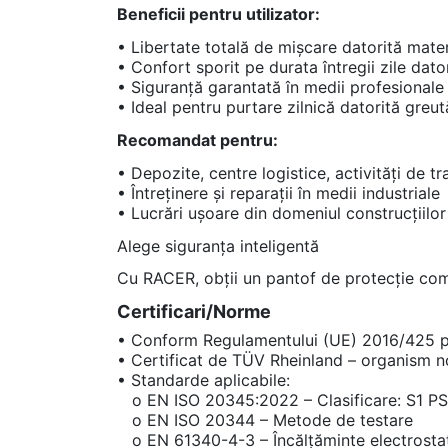
Beneficii pentru utilizator:
• Libertate totală de mișcare datorită materi
• Confort sporit pe durata întregii zile dato
• Siguranță garantată în medii profesionale
• Ideal pentru purtare zilnică datorită greu
Recomandat pentru:
• Depozite, centre logistice, activități de t
• Întreținere și reparații în medii industriale
• Lucrări ușoare din domeniul construcțiilor 
Alege siguranța inteligentă
Cu RACER, obții un pantof de protecție comp
Certificari/Norme
• Conform Regulamentului (UE) 2016/425 pri
• Certificat de TÜV Rheinland – organism no
• Standarde aplicabile:
o EN ISO 20345:2022 – Clasificare: S1 P
o EN ISO 20344 – Metode de testare
o EN 61340-4-3 – Încălțăminte electrostati