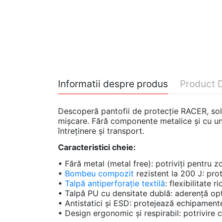
Informatii despre produs
Product D
Descoperă pantofii de protecție RACER, soluț
mișcare. Fără componente metalice și cu un d
întreținere și transport.
Caracteristici cheie:
• Fără metal (metal free): potriviți pentru
•
Bombeu compozit
rezistent la 200 J: pro
•
Talpă antiperforație textilă
: flexibilitate 
• Talpă PU cu densitate dublă: aderență opti
• Antistatici și ESD: protejează echipamente
• Design ergonomic și respirabil: potrivire 