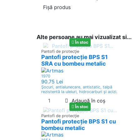
Fișă produs
Reference
7183
In stock
1 Item
Alte persoane au mai vizualizat si...
În stoc
Pantofi de protecţie
Pantofi protecție BPS S1
SRA cu bombeu metalic
1970
90.75 Lei
Şocuri, antialunecare, antistatic, talpă
rezistentă la uleiuri, hidrocarburi şi acizi.
Adaugă în coș
În stoc
Pantofi de protecţie
Pantofi protecție BPS S1 cu
bombeu metalic