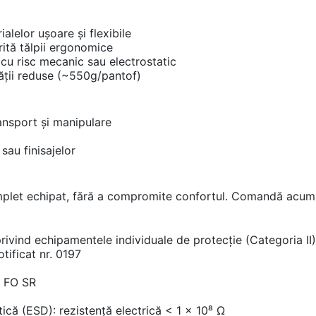
alelor ușoare și flexibile
rită tălpii ergonomice
 cu risc mecanic sau electrostatic
tății reduse (~550g/pantof)
ransport și manipulare
sau finisajelor
let echipat, fără a compromite confortul. Comandă acum și 
vind echipamentele individuale de protecție (Categoria II)
tificat nr. 0197
S FO SR
că (ESD): rezistență electrică < 1 x 10⁸ Ω