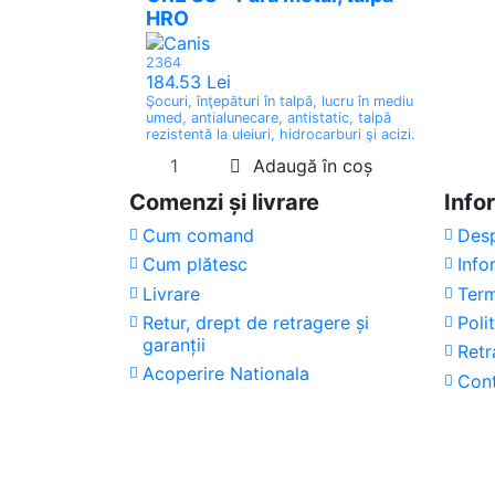
HRO
2364
184.53 Lei
Şocuri, înţepături în talpă, lucru în mediu
umed, antialunecare, antistatic, talpă
rezistentă la uleiuri, hidrocarburi şi acizi.
Adaugă în coș
Comenzi și livrare
Infor
Cum comand
Desp
Cum plătesc
Info
Livrare
Term
Retur, drept de retragere și
Poli
garanții
Retr
Acoperire Nationala
Con
Copyright © 2024 | Toate drepturile rezerv