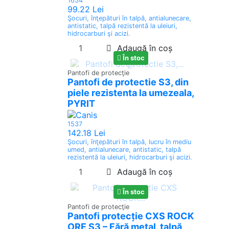
1654
99.22 Lei
Şocuri, înţepături în talpă, antialunecare,
antistatic, talpă rezistentă la uleiuri,
hidrocarburi şi acizi.
Adaugă în coș
În stoc
Pantofi de protecţie
Pantofi de protectie S3, din
piele rezistenta la umezeala,
PYRIT
1537
142.18 Lei
Şocuri, înţepături în talpă, lucru în mediu
umed, antialunecare, antistatic, talpă
rezistentă la uleiuri, hidrocarburi şi acizi.
Adaugă în coș
În stoc
Pantofi de protecţie
Pantofi protecție CXS ROCK
ORE S3 – Fără metal, talpă