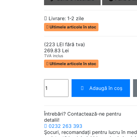
Livrare:
1-2 zile
Ultimele articole în stoc
(223 LEI fără tva)
269.83 Lei
TVA inclus
Ultimele articole în stoc
Adaugă în coș
Întrebări? Contactează-ne pentru
detalii!
0232 263 393
Şocuri, recomandați pentru lucru în mediu