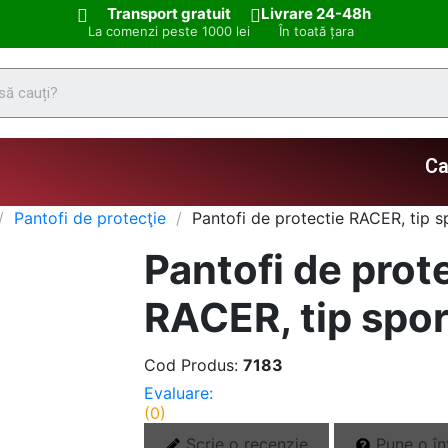
Transport gratuit
Livrare 24-48h
La comenzi peste 1000 lei
În toată țara
Ca
Pantofi de protecţie
Pantofi de protectie RACER, tip s
Pantofi de prot
RACER, tip spor
Cod Produs:
7183
Evaluare:
(0)
Scrie o recenzie
Pune o în