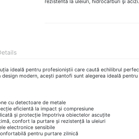
rezistentă la uleiuri, hidrocarburi şi acizi
etails
ia ideală pentru profesioniștii care caută echilibrul perfect
esign modern, acești pantofi sunt alegerea ideală pentru act
 zone cu detectoare de metale
tecție eficientă la impact și compresiune
ridicată și protecție împotriva obiectelor ascuțite
mă, confort la purtare și rezistență la uleiuri
le electronice sensibile
confortabilă pentru purtare zilnică