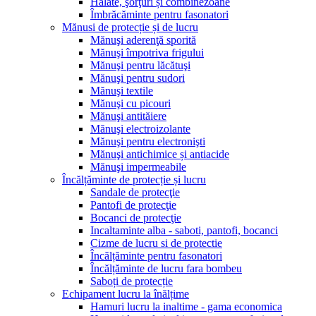
Halate, şorţuri și combinezoane
Îmbrăcăminte pentru fasonatori
Mănusi de protecție și de lucru
Mănuşi aderenţă sporită
Mănuşi împotriva frigului
Mănuşi pentru lăcătuşi
Mănuşi pentru sudori
Mănuşi textile
Mănuşi cu picouri
Mănuşi antităiere
Mănuşi electroizolante
Mănuşi pentru electronişti
Mănuşi antichimice și antiacide
Mănuşi impermeabile
Încălțăminte de protecție și lucru
Sandale de protecţie
Pantofi de protecţie
Bocanci de protecţie
Incaltaminte alba - saboti, pantofi, bocanci
Cizme de lucru si de protectie
Încălțăminte pentru fasonatori
Încălțăminte de lucru fara bombeu
Saboți de protecție
Echipament lucru la înălțime
Hamuri lucru la inaltime - gama economica