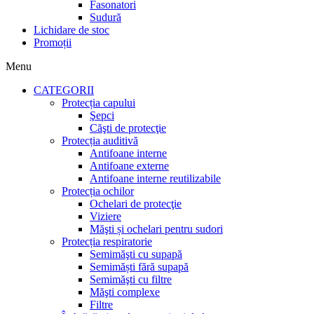
Fasonatori
Sudură
Lichidare de stoc
Promoții
Menu
CATEGORII
Protecția capului
Şepci
Căşti de protecţie
Protecția auditivă
Antifoane interne
Antifoane externe
Antifoane interne reutilizabile
Protecția ochilor
Ochelari de protecţie
Viziere
Măşti și ochelari pentru sudori
Protecția respiratorie
Semimăşti cu supapă
Semimăști fără supapă
Semimăşti cu filtre
Măşti complexe
Filtre