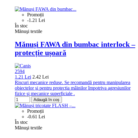
Promoții
-1.21 Lei
În stoc
Mănuşi textile
Mănuși FAWA din bumbac interlock –
protecție ușoară
2594
1.21 Lei
2.42 Lei
Riscuri mecanice reduse. Se recomandă pentru manipularea
obiectelor şi pentru protecţia mâinilor împotriva agresiunilor
fizice şi mecanice superficiale .
Adaugă în coș
Promoții
-0.61 Lei
În stoc
Mănuşi textile