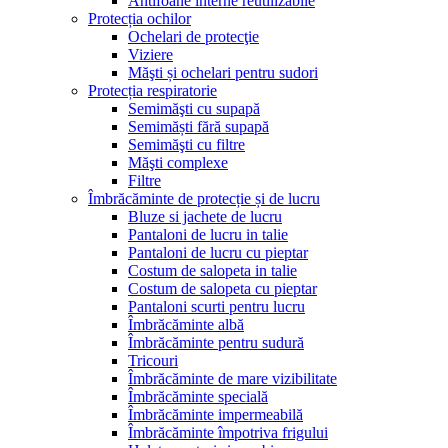
Antifoane interne reutilizabile
Protecția ochilor
Ochelari de protecţie
Viziere
Măşti și ochelari pentru sudori
Protecția respiratorie
Semimăşti cu supapă
Semimăști fără supapă
Semimăşti cu filtre
Măşti complexe
Filtre
Îmbrăcăminte de protecție și de lucru
Bluze si jachete de lucru
Pantaloni de lucru in talie
Pantaloni de lucru cu pieptar
Costum de salopeta in talie
Costum de salopeta cu pieptar
Pantaloni scurti pentru lucru
Îmbrăcăminte albă
Îmbrăcăminte pentru sudură
Tricouri
Îmbrăcăminte de mare vizibilitate
Îmbrăcăminte specială
Îmbrăcăminte impermeabilă
Îmbrăcăminte împotriva frigului