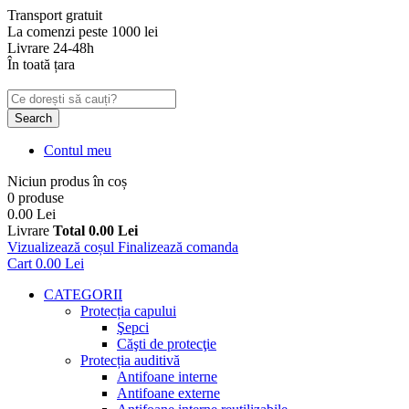
Transport gratuit
La comenzi peste 1000 lei
Livrare 24-48h
În toată țara
Search
Contul meu
Niciun produs în coș
0 produse
0.00 Lei
Livrare
Total
0.00 Lei
Vizualizează coșul
Finalizează comanda
Cart
0.00 Lei
CATEGORII
Protecția capului
Şepci
Căşti de protecţie
Protecția auditivă
Antifoane interne
Antifoane externe