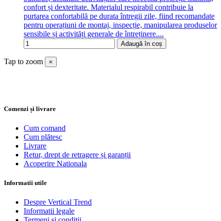
confort și dexteritate. Materialul respirabil contribuie la
purtarea confortabilă pe durata întregii zile, fiind recomandate
pentru operațiuni de montaj, inspecție, manipularea produselor
sensibile și activități generale de întreținere....
Adaugă în coș
Tap to zoom
×
Comenzi și livrare
Cum comand
Cum plătesc
Livrare
Retur, drept de retragere și garanții
Acoperire Nationala
Informatii utile
Despre Vertical Trend
Informatii legale
Termeni si conditii