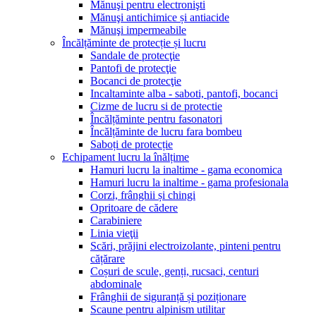
Mănuşi pentru electronişti
Mănuşi antichimice și antiacide
Mănuşi impermeabile
Încălțăminte de protecție și lucru
Sandale de protecţie
Pantofi de protecţie
Bocanci de protecţie
Incaltaminte alba - saboti, pantofi, bocanci
Cizme de lucru si de protectie
Încălțăminte pentru fasonatori
Încălțăminte de lucru fara bombeu
Saboți de protecție
Echipament lucru la înălțime
Hamuri lucru la inaltime - gama economica
Hamuri lucru la inaltime - gama profesionala
Corzi, frânghii și chingi
Opritoare de cădere
Carabiniere
Linia vieţii
Scări, prăjini electroizolante, pinteni pentru
cățărare
Coșuri de scule, genți, rucsaci, centuri
abdominale
Frânghii de siguranță și poziționare
Scaune pentru alpinism utilitar