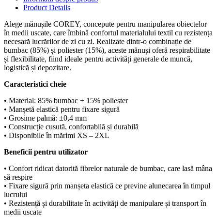
Product Details
Alege mănușile COREY, concepute pentru manipularea obiectelor
în medii uscate, care îmbină confortul materialului textil cu rezistența
necesară lucrărilor de zi cu zi. Realizate dintr-o combinație de
bumbac (85%) și poliester (15%), aceste mănuși oferă respirabilitate
și flexibilitate, fiind ideale pentru activități generale de muncă,
logistică și depozitare.
Caracteristici cheie
• Material: 85% bumbac + 15% poliester
• Manșetă elastică pentru fixare sigură
• Grosime palmă: ±0,4 mm
• Construcție cusută, confortabilă și durabilă
• Disponibile în mărimi XS – 2XL
Beneficii pentru utilizator
• Confort ridicat datorită fibrelor naturale de bumbac, care lasă mâna
să respire
• Fixare sigură prin manșeta elastică ce previne alunecarea în timpul
lucrului
• Rezistență și durabilitate în activități de manipulare și transport în
medii uscate