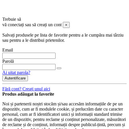
Copyright © 2024 | Toate drepturile rezervate de către Vertical
Trend S.R.L. |
ANPC
Vertical Trend worked with
Sico Media
at this project ♥
Trebuie să
vă conectați sau să creați un cont
×
Salvați produsele pe lista de favorite pentru a le cumpăra mai târziu
sau pentru a le distribui prietenilor.
Email
Parolă
Ai uitat parola?
Autentificare
Fără cont? Creați unul aici
Produs adăugat la favorite
Noi și partenerii noștri stocăm și/sau accesăm informațiile de pe un
dispozitiv, cum ar fi modulele cookie, și prelucrăm date cu caracter
personal, cum ar fi identificatori unici și informații standard trimise
de un dispozitiv, pentru reclame și conținut personalizate, măsurători
de reclame și de conținut, informații despre publicul-țintă, precum și