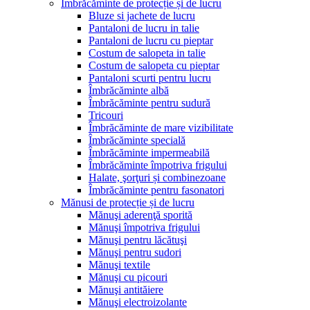
Îmbrăcăminte de protecție și de lucru
Bluze si jachete de lucru
Pantaloni de lucru in talie
Pantaloni de lucru cu pieptar
Costum de salopeta in talie
Costum de salopeta cu pieptar
Pantaloni scurti pentru lucru
Îmbrăcăminte albă
Îmbrăcăminte pentru sudură
Tricouri
Îmbrăcăminte de mare vizibilitate
Îmbrăcăminte specială
Îmbrăcăminte impermeabilă
Îmbrăcăminte împotriva frigului
Halate, şorţuri și combinezoane
Îmbrăcăminte pentru fasonatori
Mănusi de protecție și de lucru
Mănuşi aderenţă sporită
Mănuşi împotriva frigului
Mănuşi pentru lăcătuşi
Mănuşi pentru sudori
Mănuşi textile
Mănuşi cu picouri
Mănuşi antităiere
Mănuşi electroizolante