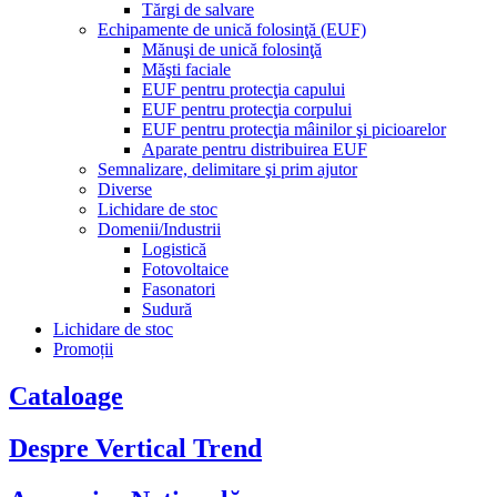
Tărgi de salvare
Echipamente de unică folosinţă (EUF)
Mănuşi de unică folosinţă
Măşti faciale
EUF pentru protecţia capului
EUF pentru protecţia corpului
EUF pentru protecţia mâinilor şi picioarelor
Aparate pentru distribuirea EUF
Semnalizare, delimitare şi prim ajutor
Diverse
Lichidare de stoc
Domenii/Industrii
Logistică
Fotovoltaice
Fasonatori
Sudură
Lichidare de stoc
Promoții
Cataloage
Despre Vertical Trend