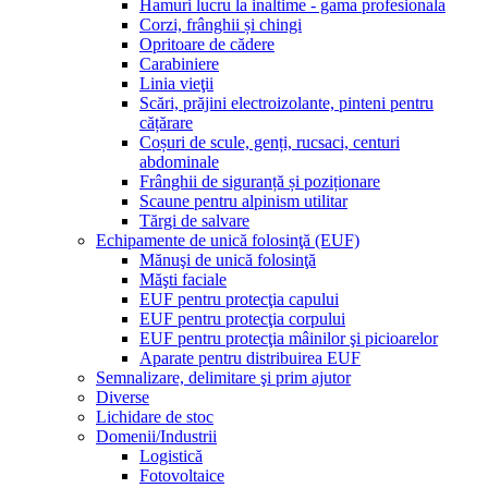
Hamuri lucru la inaltime - gama profesionala
Corzi, frânghii și chingi
Opritoare de cădere
Carabiniere
Linia vieţii
Scări, prăjini electroizolante, pinteni pentru
cățărare
Coșuri de scule, genți, rucsaci, centuri
abdominale
Frânghii de siguranță și poziționare
Scaune pentru alpinism utilitar
Tărgi de salvare
Echipamente de unică folosinţă (EUF)
Mănuşi de unică folosinţă
Măşti faciale
EUF pentru protecţia capului
EUF pentru protecţia corpului
EUF pentru protecţia mâinilor şi picioarelor
Aparate pentru distribuirea EUF
Semnalizare, delimitare şi prim ajutor
Diverse
Lichidare de stoc
Domenii/Industrii
Logistică
Fotovoltaice