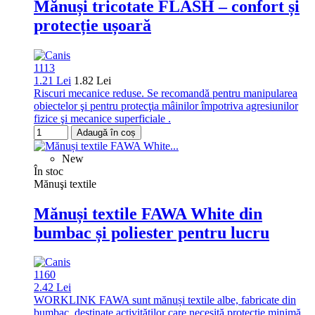
Mănuși tricotate FLASH – confort și
protecție ușoară
1113
1.21 Lei
1.82 Lei
Riscuri mecanice reduse. Se recomandă pentru manipularea
obiectelor şi pentru protecţia mâinilor împotriva agresiunilor
fizice şi mecanice superficiale .
Adaugă în coș
New
În stoc
Mănuşi textile
Mănuși textile FAWA White din
bumbac și poliester pentru lucru
1160
2.42 Lei
WORKLINK FAWA sunt mănuși textile albe, fabricate din
bumbac, destinate activităților care necesită protecție minimă,