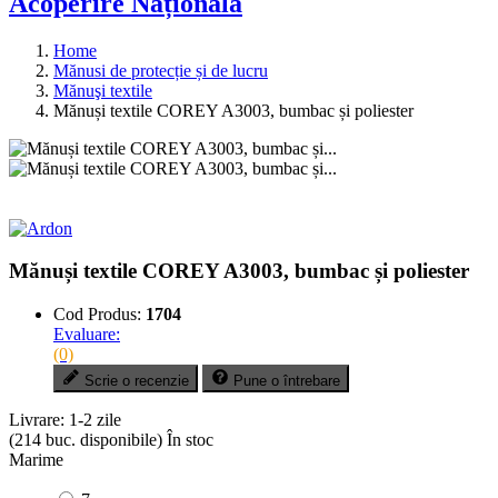
Acoperire Națională
Home
Mănusi de protecție și de lucru
Mănuşi textile
Mănuși textile COREY A3003, bumbac și poliester
Mănuși textile COREY A3003, bumbac și poliester
Cod Produs:
1704
Evaluare:
(0)
Scrie o recenzie
Pune o întrebare
Livrare:
1-2 zile
(214 buc. disponibile)
În stoc
Marime