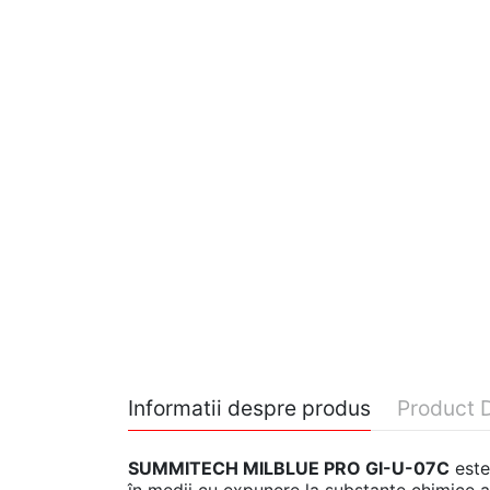
Informatii despre produs
Product D
SUMMITECH MILBLUE PRO GI-U-07C
este 
în medii cu expunere la substanțe chimice ag