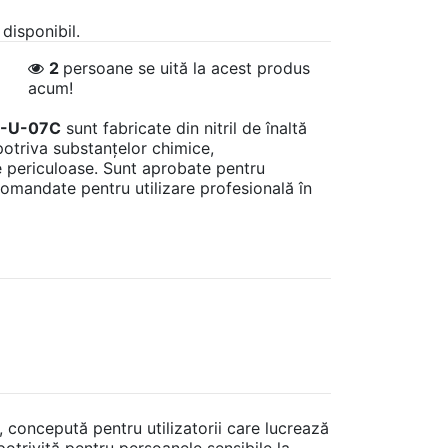
 disponibil.
2
persoane se uită la acest produs
acum!
I-U-07C
sunt fabricate din nitril de înaltă
mpotriva substanțelor chimice,
e periculoase. Sunt aprobate pentru
comandate pentru utilizare profesională în
, concepută pentru utilizatorii care lucrează
potrivită pentru persoanele sensibile la