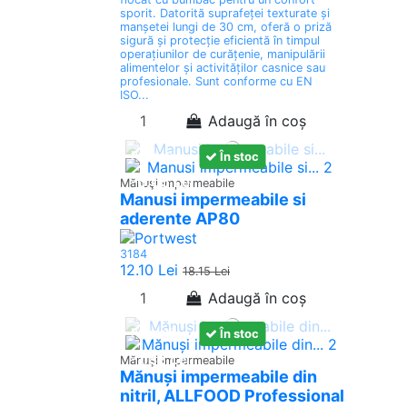
sporit. Datorită suprafeței texturate și
manșetei lungi de 30 cm, oferă o priză
sigură și protecție eficientă în timpul
operațiunilor de curățenie, manipulării
alimentelor și activităților casnice sau
profesionale. Sunt conforme cu EN
ISO...
Adaugă în coș
Promoții
În stoc
-6.05 Lei
Mănuşi impermeabile
Manusi impermeabile si
aderente AP80
3184
12.10 Lei
18.15 Lei
Adaugă în coș
Promoții
În stoc
-1.82 Lei
Mănuşi impermeabile
Mănuși impermeabile din
nitril, ALLFOOD Professional