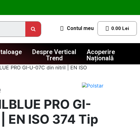
Contul meu
0.00 Lei
taloage
Despre Vertical
Acoperire
Trend
Națională
E PRO GI-U-07C din nitril | EN ISO
e
LBLUE PRO GI-
 | EN ISO 374 Tip