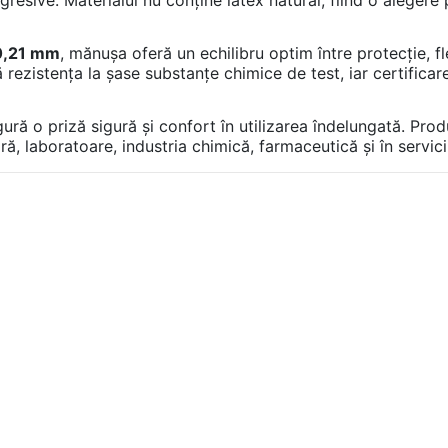
0,21 mm
, mănușa oferă un echilibru optim între protecție, flex
rezistența la șase substanțe chimice de test, iar certifica
ră o priză sigură și confort în utilizarea îndelungată. Pro
tară, laboratoare, industria chimică, farmaceutică și în servic