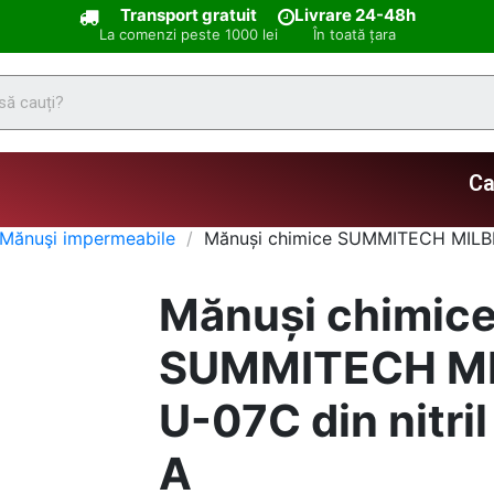
Transport gratuit
Livrare 24-48h
La comenzi peste 1000 lei
În toată țara
Ca
Mănuşi impermeabile
Mănuși chimice SUMMITECH MILBLU
Mănuși chimic
SUMMITECH MI
U-07C din nitril
A