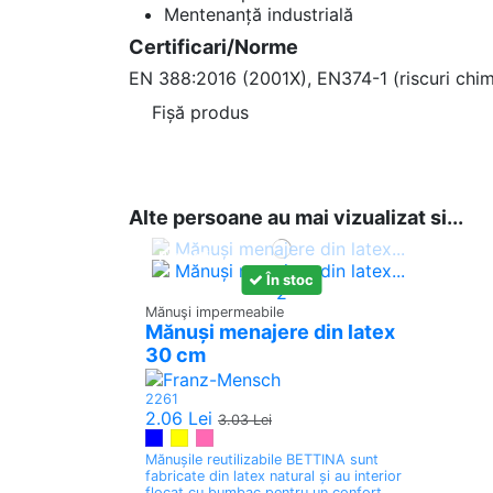
Mentenanță industrială
Certificari/Norme
EN 388:2016 (2001X), EN374-1 (riscuri chimi
Fișă produs
Reference
1933
In stock
2994 Items
Alte persoane au mai vizualizat si...
Promoții
În stoc
-0.97 Lei
Mănuşi impermeabile
Mănuși menajere din latex
30 cm
2261
2.06 Lei
3.03 Lei
Mănușile reutilizabile BETTINA sunt
fabricate din latex natural și au interior
flocat cu bumbac pentru un confort