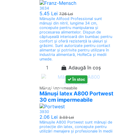
3634
5.45 Lei
7.26 Lei
Mănușile Allfood Professional sunt
mănuși din nitril, lungime 34 cm,
concepute pentru manipularea și
procesarea alimentelor. Dispun de
căptușeală interioară din bumbac pentru
confort și oferă rezistență la uleiuri și
grăsimi. Sunt autorizate pentru contact
alimentar și potrivite pentru utilizare în
industria alimentară, HoReCa și medii
umede.
Adaugă în coș
Promoții
În stoc
-0.97 Lei
Mănuşi impermeabile
Mănuși latex A800 Portwest
30 cm impermeabile
3930
2.06 Lei
3.03 Lei
Mănușile A800 Portwest sunt mănuși de
protecție din latex, concepute pentru
utilizări menajere și profesionale în medii