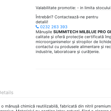
Valabilitate promotie: - in limita stocului
Întrebări? Contactează-ne pentru
detalii!
0232 263 393
Mănușile
SUMMITECH MILBLUE PRO G
calitate și oferă protecție certificată î
microorganismelor și stropilor de lichid
contactul cu produsele alimentare și re
industrie, laboratoare și curățenie.
etails
o mănușă chimică reutilizabilă, fabricată din nitril premium
resive. Materialul nu conține latex natural, fiind o alegere 