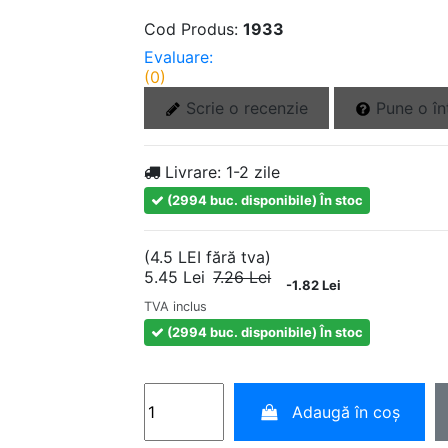
Cod Produs:
1933
Evaluare:
(0)
Scrie o recenzie
Pune o în
Livrare:
1-2 zile
(2994 buc. disponibile)
În stoc
(4.5 LEI fără tva)
5.45 Lei
7.26 Lei
-1.82 Lei
TVA inclus
(2994 buc. disponibile)
În stoc
Adaugă în coș